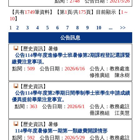
點閱：
2748
公告日期：
2021/5/26
【共有
1749
筆資料】【第
1
頁/共
175
頁】目前顯示【
1～
10
】
1
2
3
4
5
6
7
8
9
10
...
>>
公告訊息
【歷史資訊】暑修
公告114學年度進修學士班暑修第2期課程登記選課暨
繳費注意事項。
點閱：
509
公告日期：
2026/6/16
公告人：
教務處進
修推廣組 陳永樹
【歷史資訊】
公告114學年度第2學期日間學制學士班學生申請成績
優異提前畢業注意事宜。
點閱：
363
公告日期：
2026/6/1
公告人：
教務處註
冊課務組 江美慧
【歷史資訊】暑修
114學年度暑修第一期第一類繳費開課情形
點閱：
592
公告日期：
2026/5/29
公告人：
教務處註