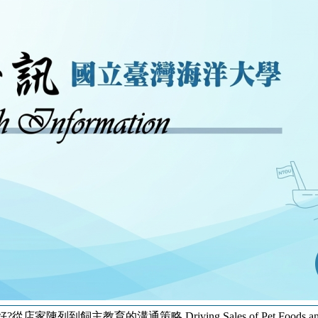
教育的溝通策略 Driving Sales of Pet Foods and Supplements