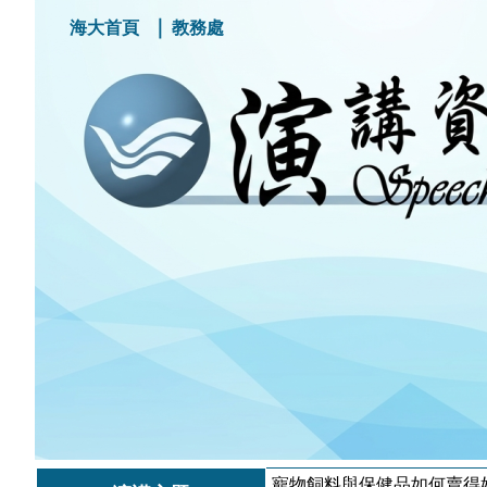
｜
海大首頁
教務處
寵物飼料與保健品如何賣得好?從店家陳列到飼主