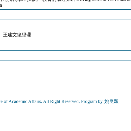
on
司 王建文總經理
e of Academic Affairs. All Right Reserved. Program by
姚良穎