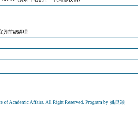
呂宜興前總經理
e of Academic Affairs. All Right Reserved. Program by
姚良穎