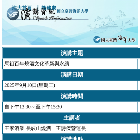
｜
海大首頁
教務處
演講主題
馬祖百年燒酒文化革新與永續
演講日期
2025年9月10日(星期三)
演講時間
自下午13:30～至下午15:30
主講者
王家酒業-長岐山燒酒 王詩傑營運長
演講地點