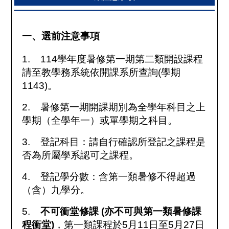
一、選前注意事項
1. 114
學年度暑修第一期第二類開設課程
請至教學務系統依開課系所查詢
(
學期
1143)
。
2.
暑修第一期開課期別為全學年科目之上
學期（全學年一）或單學期之科目。
3.
登記科目：請自行確認所登記之課程是
否為所屬學系認可之課程。
4.
登記學分數：含第一類暑修不得超過
（含）九學分。
5.
不可衝堂修課
(
亦不可與第一類暑修課
程衝堂
)
，第一類課程於
5
月
11
日至
5
月
27
日