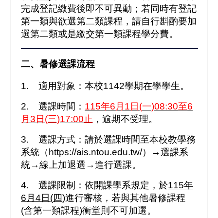
完成登記繳費後即不可異動；若同時有登記
第一類與欲選第二類課程，請自行斟酌要加
選第二類或是繳交第一類課程學分費。
二、暑修選課流程
1.
適用對象：本校
1142
學期在學學生。
2.
選課時間：
115
年
6
月
1
日
(
一
)08:30
至
6
月
3
日
(
三
)17:00
止
，逾期不受理。
3.
選課方式：請於選課時間至本校教學務
系統（
https://ais.ntou.edu.tw/
）→選課系
統→線上加退選→進行選課。
4.
選課限制：依開課學系規定，於
115
年
6
月
4
日
(
四
)
進行審核，若與其他暑修課程
(
含第一類課程
)
衝堂則不可加選。