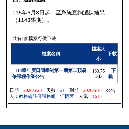
115
年
6
月
8
日起，至系統查詢選課結果
（
1143
學期）。
共有
1
個檔案可供下載
檔案大
檔案名稱
下載
小
114學年度日間學制第一期第二類暑
下
163.75
KB
修課程作業公告
載
日期：
2026/5/20
天數：
21
到期：
2026/6/10
公告
人：
教務處註冊課務組 江憶萍
人氣：
1615