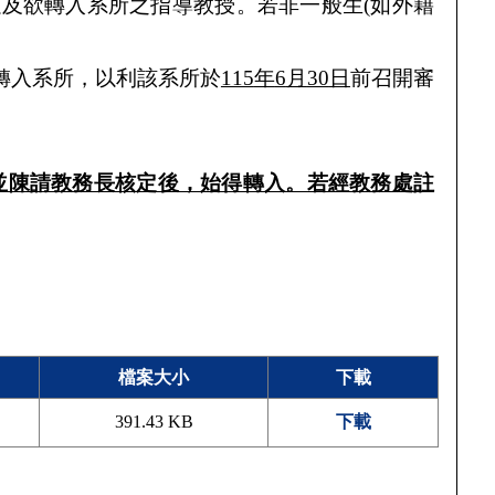
以及欲轉入系所之指導教授。若非一般生
(
如外籍
轉入系所，以利該系所於
115
年
6
月
30
日
前召開審
並陳請教務長核定後，始得轉入。若經教務處註
檔案大小
下載
391.43 KB
下載