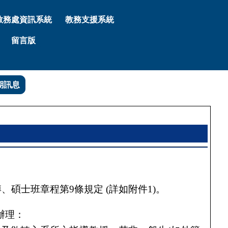
教務處資訊系統
教務支援系統
留言版
期訊息
博、碩士班章程第
9
條規定
(
詳如附件
1)
。
辦理：