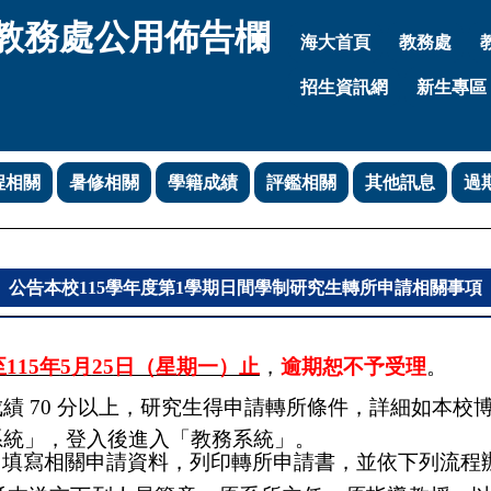
教務處公用佈告欄
海大首頁
教務處
招生資訊網
新生專區
程相關
暑修相關
學籍成績
評鑑相關
其他訊息
過
公告本校115學年度第1學期日間學制研究生轉所申請相關事項
至
115
年
5
月
25
日（星期一）止
，
逾期恕不予受理
。
成績
70
分以上，研究生得申請轉所條件，詳細如本校
系統」，登入後進入「教務系統」。
，填寫相關申請資料，列印轉所申請書，並依下列流程