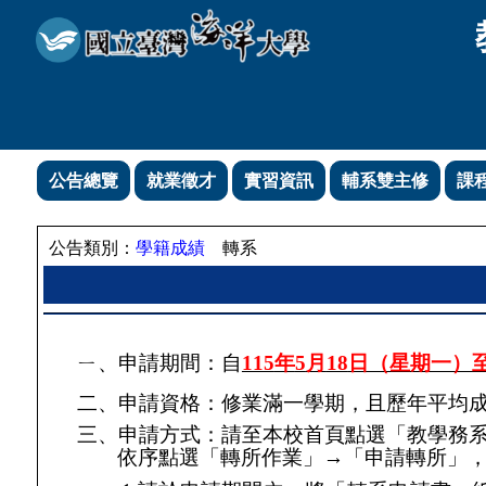
公告總覽
就業徵才
實習資訊
輔系雙主修
課
公告類別：
學籍成績
轉系
ㄧ、申請期間：自
115
年
5
月
18
日（星期一）
二、申請資格：修業滿一學期，且歷年平均
三、申請方式：
請至本校首頁點選「教學務
依序點選「轉所作業」
→
「申請轉所」