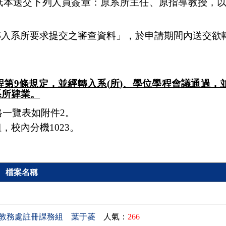
紙本送交下列人員簽章：原系所主任、原指導教授，
。
轉入系所要求提交之審查資料」，於申請期間內送交欲
程第
9
條規定，並經轉入系
(
所
)
、學位學程會議通過，
系所肄業。
格一覽表如附件
2
。
姐，校內分機
1023
。
檔案名稱
教務處註冊課務組 葉于菱
人氣：
266