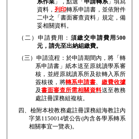
系作業
」，點選「
申請轉系
」填寫
資料，
列印
轉系申請書，並依附件
二中之「書面審查資料」規定，備
妥相關資料。
（二）申請費用：
須繳交申請費用
500
元，請先至出納組繳費。
（三）申請流程：於申請期間內，將「轉
系申請書」紙本送至原就讀學系審
核，並經原就讀系所及欲轉入系所
簽核後，將
轉系申請書
、
繳費收據
及
書面審查所需相關資料
送至教務
處註冊課務組複核。
四、檢附本校教務處註冊課務組海教註內
字第
1150014
號公告
(
內含各學系轉系
相關事宜一覽表
)
。