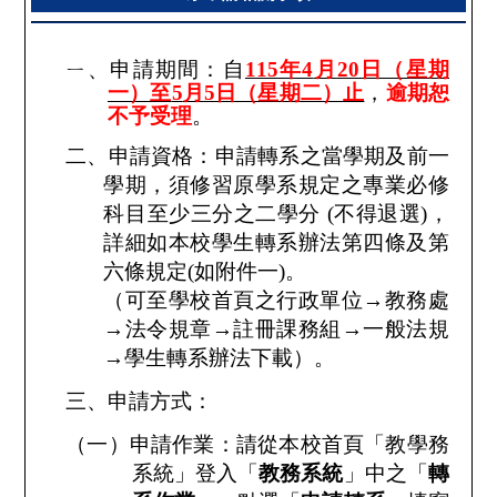
ㄧ、申請期間：自
115
年4
月
20
日（星期
一）至
5
月
5
日（星期二）止
，
逾期恕
不予受理
。
二、申請資格：申請轉系之當學期及前一
學期，須修習原學系規定之專業必修
科目至少三分之二學分
(
不得退選
)
，
詳細如本校學生轉系辦法第四條及第
六條規定
(
如附件一
)
。
（可至學校首頁之行政單位→教務處
→法令規章→註冊課務組→一般法規
→學生轉系辦法下載）。
三、申請方式：
（一）申請作業：請從本校首頁「教學務
系統」登入「
教務系統
」中之「
轉