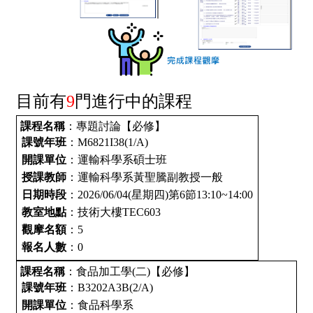
目前有
9
門進行中的課程
課程名稱
：專題討論【必修】
課號年班
：M6821I38(1/A)
開課單位
：運輸科學系碩士班
授課教師
：運輸科學系黃聖騰副教授一般
日期時段
：2026/06/04(星期四)第6節13:10~14:00
教室地點
：技術大樓TEC603
觀摩名額
：5
報名人數
：0
課程名稱
：食品加工學(二)【必修】
課號年班
：B3202A3B(2/A)
開課單位
：食品科學系