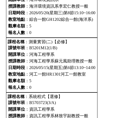
授課教師
：海洋環境資訊系李宏仁教授一般
日期時段
：2026/05/20(星期三)第8節15:10~16:00
教室地點
：綜合一館GH1202綜合一館(海洋系)
觀摩名額
：5
報名人數
：0
課程名稱
：測量實習(二)【必修】
課號年班
：B5201M12(1/B)
開課單位
：河海工程學系
授課教師
：河海工程學系蘇元風助理教授一般
日期時段
：2026/05/15(星期五)第6節13:10~14:00
教室地點
：河工一館HR1301河工一館教室
觀摩名額
：5
報名人數
：0
課程名稱
：系統程式【選修】
課號年班
：B5703723(3/A)
開課單位
：資訊工程學系
授課教師
：資訊工程學系林致宇副教授一般