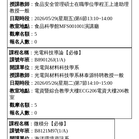
授課教師
：食品安全管理碩士在職學位學程王上達助理
教授一般
日期時段
：2026/05/29(星期五)第6節13:10~14:00
教室地點
：食品科學館MFS001001演講廳
觀摩名額
：5
報名人數
：0
課程名稱
：光電科技導論【必修】
課號年班
：B890126J(1/A)
開課單位
：光電與材料科技學系
授課教師
：光電與材料科技學系林泰源特聘教授一般
日期時段
：2026/05/26(星期二)第7節14:10~15:00
教室地點
：電資暨綜合教學大樓ECG206電資大樓206教
室
觀摩名額
：5
報名人數
：0
課程名稱
：微積分【必修】
課號年班
：B8121M97(1/A)
開課單位
：海洋環境資訊系