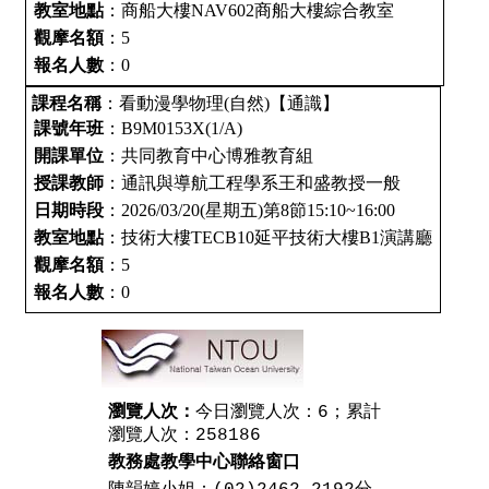
教室地點
：商船大樓NAV602商船大樓綜合教室
觀摩名額
：5
報名人數
：0
課程名稱
：看動漫學物理(自然)【通識】
課號年班
：B9M0153X(1/A)
開課單位
：共同教育中心博雅教育組
授課教師
：通訊與導航工程學系王和盛教授一般
日期時段
：2026/03/20(星期五)第8節15:10~16:00
教室地點
：技術大樓TECB10延平技術大樓B1演講廳
觀摩名額
：5
報名人數
：0
瀏覽人次：
今日瀏覽人次：6；累計
瀏覽人次：258186
教務處教學中心聯絡窗口